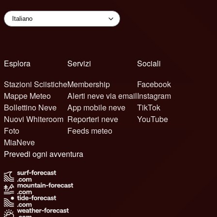
Esplora
Servizi
Sociali
Stazioni Sciistiche
Membership
Facebook
Mappe Meteo
Alerti neve via email
Instagram
Bollettino Neve
App mobile neve
TikTok
Nuovi Whiteroom
Reporteri neve
YouTube
Foto
Feeds meteo
MiaNeve
Prevedi ogni avventura