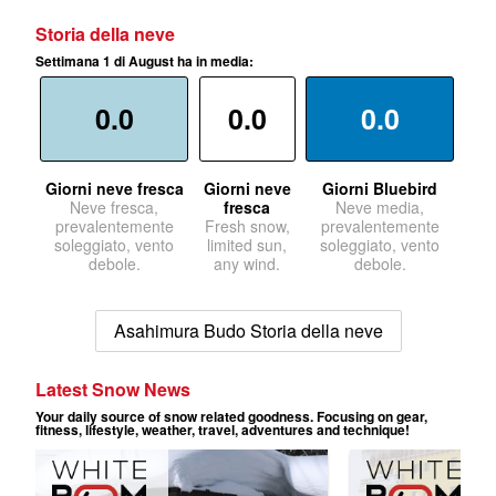
Storia della neve
Settimana 1 di August ha in media:
0.0
0.0
0.0
Giorni neve fresca
Giorni neve
Giorni Bluebird
Neve fresca,
fresca
Neve media,
prevalentemente
Fresh snow,
prevalentemente
soleggiato, vento
limited sun,
soleggiato, vento
debole.
any wind.
debole.
Asahimura Budo Storia della neve