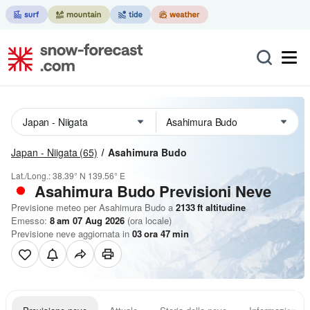
Japan - Niigata
(65)
Asahimura Budo
Lat./Long.:
38.39° N
139.56° E
Asahimura Budo Previsioni Neve
Previsione meteo per Asahimura Budo a
2133
ft
altitudine
Emesso:
8 am 07 Aug 2026
(ora locale)
Previsione neve aggiornata in
03
ora
47
min