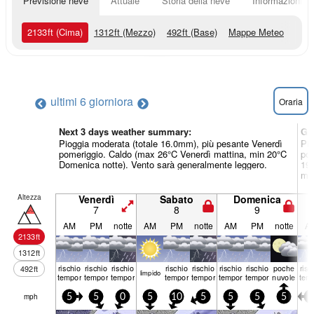
Previsione neve
Attuale
Storia della neve
Informazioni sul
2133
ft
(Cima)
1312
ft
(Mezzo)
492
ft
(Base)
Mappe Meteo
ultimi 6 giorni
ora
Oraria
Next 3 days weather summary:
Gi
Pioggia moderata (totale 16.0mm), più pesante Venerdì
Pio
pomeriggio. Caldo (max 26°C Venerdì mattina, min 20°C
pom
Domenica notte). Vento sarà generalmente leggero.
19°
mat
Altezza
Venerdì
Sabato
Domenica
7
8
9
AM
PM
notte
AM
PM
notte
AM
PM
notte
A
2133
ft
1312
ft
rischio
rischio
rischio
rischio
rischio
rischio
rischio
poche
risc
492
ft
limp­ido
temporale
temporale
temporale
temporale
temporale
temporale
temporale
nuvole
tem
mph
5
5
0
5
10
5
5
5
5
0