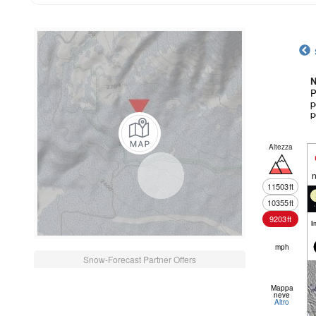
N
P
p
p
Altezza
n
11503
ft
10355
ft
9203
ft
li
mph
Snow-Forecast Partner Offers
Mappa
neve
Altro