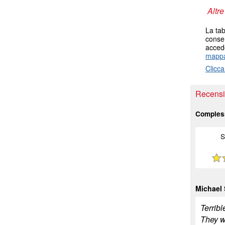
Altre
La tab
consen
accede
mappa
Clicca
Recensio
Comples
S
Michael
Terribl
They wo