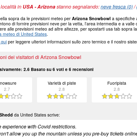
 località in
USA - Arizona
stanno segnalando:
neve fresca (0)
/
ella sopra da le previsioni meteo per
Arizona Snowbowl
a specifiche a
tono di fornire previsioni neve per la vetta, l'area intermedia e a valle d
re alle previsioni meteo ad altre altezze, per spostarti usa tab sopra la
 meteo di United States
.
 qui
per leggere ulteriori informazioni sullo zero termico e il nostro sis
ni dei visitatori di Arizona Snowbowl
sivamente:
2.6
Basato su
6
voti e
6
recensioni
nowsure
Varietà di piste
Fuoripista
2.7
2.8
2.8
 Shedd
da United States scrive:
e experience with Covid restrictions.
n't allow you up the mountain unless you pre-buy tickets online.