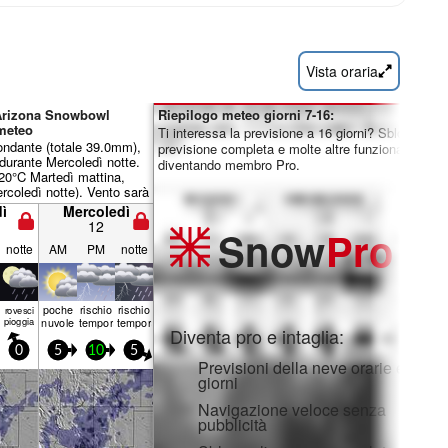
Vista oraria
 Arizona Snowbowl
Riepilogo meteo giorni 7-16:
meteo
Ti interessa la previsione a 16 giorni? Sblocca la
ondante (totale 39.0mm),
previsione completa e molte altre funzionalità
durante Mercoledì notte.
diventando membro Pro.
20°C Martedì mattina,
coledì notte). Vento sarà
e leggero.
ì
Mercoledì
12
Snow
Pro
notte
AM
PM
notte
poche
rischio
rischio
rovesci
pioggia
nuvole
temporale
temporale
Diventa pro e intaglia:
0
5
10
5
Previsioni della neve orarie e a 16
giorni
Navigazione veloce senza
pubblicità