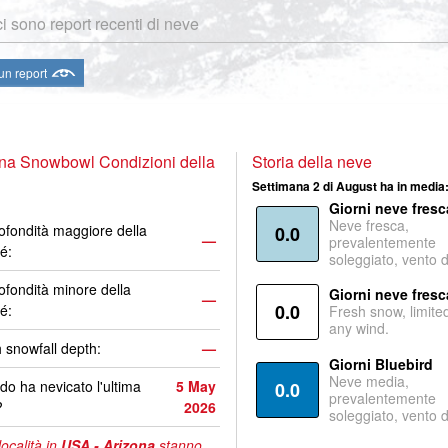
i sono report recenti di neve
 un report
na Snowbowl Condizioni della
Storia della neve
Settimana 2 di August ha in media
Giorni neve fresc
Neve fresca,
ofondità maggiore della
0.0
—
prevalentemente
é:
soleggiato, vento 
ofondità minore della
Giorni neve fresc
—
0.0
é:
Fresh snow, limite
any wind.
 snowfall depth:
—
Giorni Bluebird
Neve media,
o ha nevicato l'ultima
5 May
0.0
prevalentemente
?
2026
soleggiato, vento 
località in
USA - Arizona
stanno