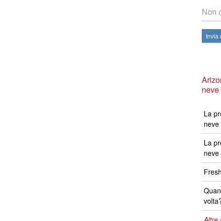
Non c
Invia
Arizo
neve
La pr
neve 
La pr
neve 
Fresh
Quand
volta
Altre 