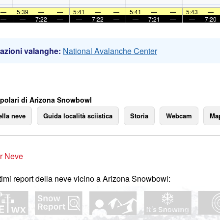
—
5:39
—
—
5:41
—
—
5:41
—
—
5:43
—
—
—
7:22
—
—
7:22
—
—
7:21
—
—
7:20
azioni valanghe:
National Avalanche Center
polari di Arizona Snowbowl
ella neve
Guida località sciistica
Storia
Webcam
Map
r Neve
ltimi report della neve vicino a Arizona Snowbowl: