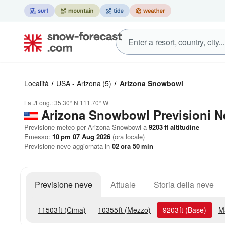
Località
USA - Arizona
(5)
Arizona Snowbowl
Lat./Long.:
35.30° N
111.70° W
Arizona Snowbowl Previsioni N
Previsione meteo per Arizona Snowbowl a
9203
ft
altitudine
Emesso:
10 pm 07 Aug 2026
(ora locale)
Previsione neve aggiornata in
02
ora
50
min
Previsione neve
Attuale
Storia della neve
11503
ft
(Cima)
10355
ft
(Mezzo)
9203
ft
(Base)
M