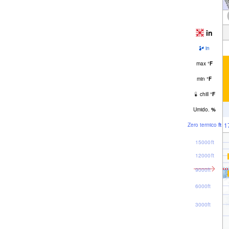
in
in
max
°
F
min
°
F
chill
°
F
Umido.
%
1
Zero termico
ft
15000ft
12000ft
9000ft
6000ft
3000ft