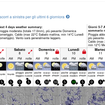
scorri a sinistra per gli ultimi 6 giorni
ora
ext 4 days weather summary:
Giorni 5-7
sommario 
ioggia moderata (totale 17.0mm), più pesante Domenica
omeriggio. Caldo (max 22°C Sabato mattina, min 14°C Lunedì
Pioggia abb
omeriggio). Vento sarà generalmente leggero.
più pesante 
Caldo (max 
min 12°C Mer
generalment
Sabato
Domenica
Lunedì
Marted
8
9
10
11
otte
AM
PM
notte
AM
PM
notte
AM
PM
notte
AM
PM
pioggia
poche
poche
poche
pioggia
poche
rovesci
rovesci
rovesci
rovesci
mp­ido
limp­ido
leggera
nuvole
nuvole
pioggia
pioggia
nuvole
moderata
pioggia
nuvole
pioggia
5
5
0
5
5
10
10
5
10
5
0
5