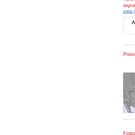
segna
pista 
A
Previ
Fotog