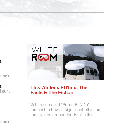
:
a
debole.
a
This Winter’s El Niño, The
d sun,
Facts & The Fiction
With a so-called “Super El Niño”
forecast to have a significant effect on
the regions around the Pacific this
winter, the question skiers are asking
debole.
is simple: book now or wait, and
where are the best odds?