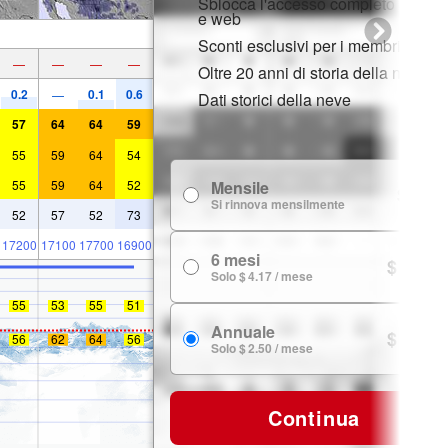
Sblocca l'accesso completo su app
e web
Sconti esclusivi per i membri
—
—
—
—
Oltre 20 anni di storia della neve
0.2
0.1
0.6
—
Dati storici della neve
57
64
64
59
55
59
64
54
55
59
64
52
Mensile
$ 7.99
Si rinnova mensilmente
52
57
52
73
17200
17100
17700
16900
6 mesi
$ 24.99
Solo $ 4.17 / mese
55
53
55
51
Annuale
$ 29.99
56
62
64
56
Solo $ 2.50 / mese
Continua