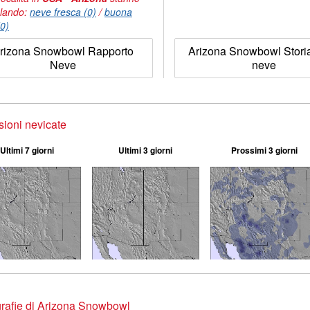
lando:
neve fresca (0)
/
buona
(0)
rizona Snowbowl Rapporto
Arizona Snowbowl Storia
Neve
neve
sioni nevicate
Ultimi 7 giorni
Ultimi 3 giorni
Prossimi 3 giorni
rafie di Arizona Snowbowl