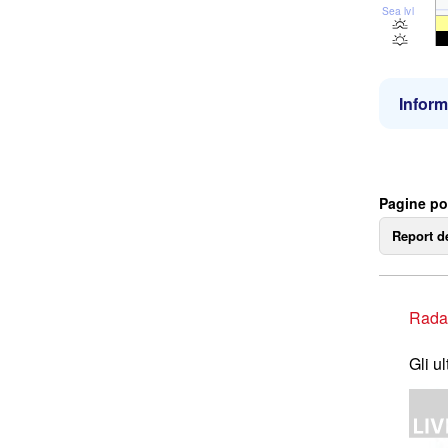
Sea lvl
Inform
Pagine po
Report d
Rada
Gli u