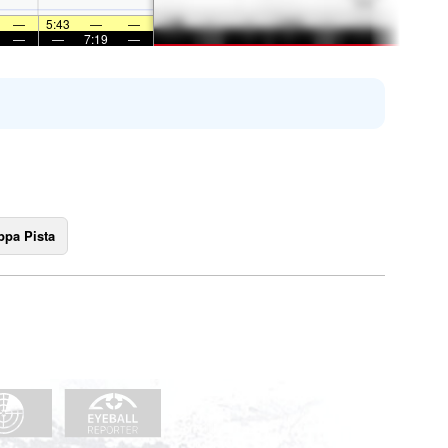
—
5:43
—
—
—
—
7:19
—
pa Pista