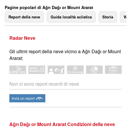
Pagine popolari di Ağrı Dağı or Mount Ararat
Report della neve
Guida località sciistica
Storia
We
Radar Neve
Gli ultimi report della neve vicino a Ağrı Dağı or Mount
Ararat:
Non ci sono report recenti di neve
Invia un report
Ağrı Dağı or Mount Ararat Condizioni della neve