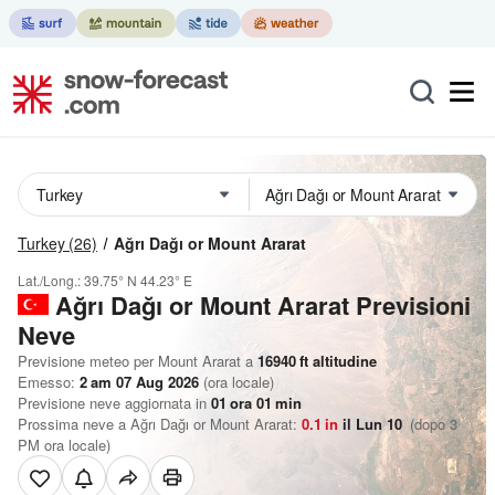
Turkey
(26)
Ağrı Dağı or Mount Ararat
Lat./Long.:
39.75° N
44.23° E
Ağrı Dağı or Mount Ararat Previsioni
Neve
Previsione meteo per Mount Ararat a
16940
ft
altitudine
Emesso:
2 am 07 Aug 2026
(ora locale)
Previsione neve aggiornata in
01
ora
01
min
Prossima neve a Ağrı Dağı or Mount Ararat:
0.1
in
il Lun 10
(dopo 3
PM ora locale)