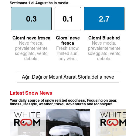
Settimana 1 di August ha in media:
0.3
0.1
2.7
Giorni neve fresca
Giorni neve
Giorni Bluebird
Neve fresca,
fresca
Neve media,
prevalentemente
Fresh snow,
prevalentemente
soleggiato, vento
limited sun,
soleggiato, vento
debole.
any wind.
debole.
Ağrı Dağı or Mount Ararat Storia della neve