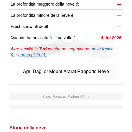
La profondità maggiore della neve é:
—
La profondità minore della neve é:
—
Fresh snowfall depth:
—
Quando ha nevicato l'ultima volta?
4 Jul 2026
Altre località in
Turkey
stanno segnalando:
neve fresca
(0)
/
buona pista (0)
Ağrı Dağı or Mount Ararat Rapporto Neve
Snow-Forecast Partner Offers
Storia della neve