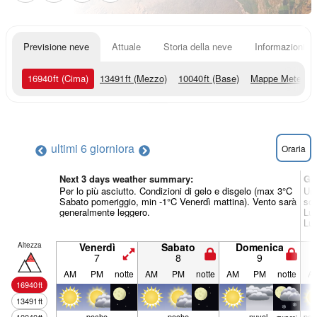
Previsione neve
Attuale
Storia della neve
Informazioni sul
16940
ft
(Cima)
13491
ft
(Mezzo)
10040
ft
(Base)
Mappe Meteo
ultimi 6 giorni
ora
Oraria
Next 3 days weather summary:
Gi
Per lo più asciutto. Condizioni di gelo e disgelo (max 3°C
Una
Sabato pomeriggio, min -1°C Venerdì mattina). Vento sarà
sot
generalmente leggero.
Lun
Lun
Altezza
Venerdì
Sabato
Domenica
7
8
9
AM
PM
notte
AM
PM
notte
AM
PM
notte
A
16940
ft
13491
ft
poche
poche
nuvol-
poc