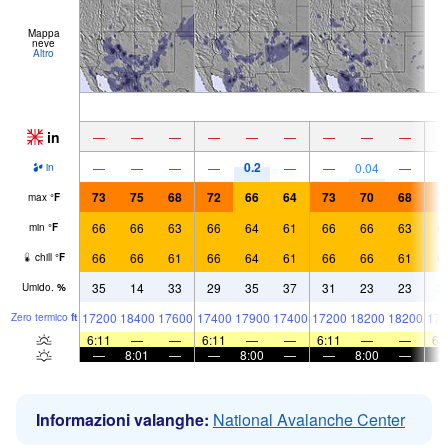
Mappa
neve
Altro
in
—
—
—
—
—
—
—
—
—
0.2
—
—
—
—
—
—
0.04
—
in
73
75
68
72
66
64
73
70
68
7
max
°
F
66
66
63
66
64
61
66
66
63
6
min
°
F
66
66
61
66
64
61
66
66
61
6
chill
°
F
35
14
33
29
35
37
31
23
23
3
Umido.
%
17200
18400
17600
17400
17900
17400
17200
18200
18200
174
Zero termico
ft
6:11
—
—
6:11
—
—
6:11
—
—
6:
—
8:01
—
—
8:00
—
—
8:00
—
Informazioni valanghe:
National Avalanche Center