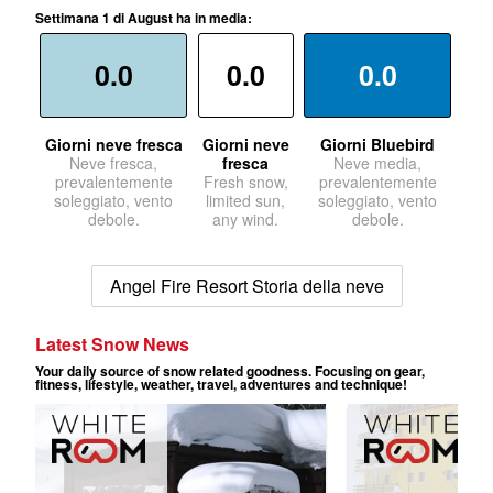
Settimana 1 di August ha in media:
0.0
0.0
0.0
Giorni neve fresca
Giorni neve
Giorni Bluebird
Neve fresca,
fresca
Neve media,
prevalentemente
Fresh snow,
prevalentemente
soleggiato, vento
limited sun,
soleggiato, vento
debole.
any wind.
debole.
Angel Fire Resort Storia della neve