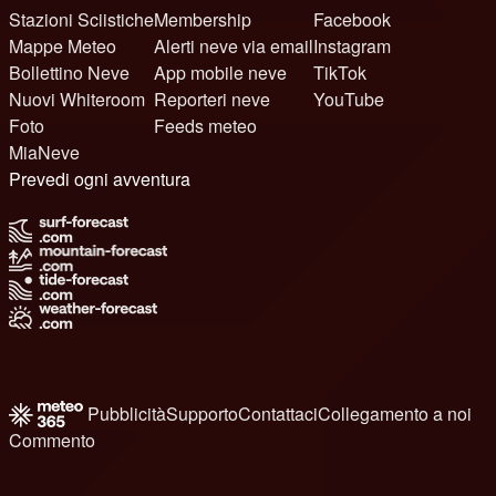
Stazioni Sciistiche
Membership
Facebook
Mappe Meteo
Alerti neve via email
Instagram
Bollettino Neve
App mobile neve
TikTok
Nuovi Whiteroom
Reporteri neve
YouTube
Foto
Feeds meteo
MiaNeve
Prevedi ogni avventura
Pubblicità
Supporto
Contattaci
Collegamento a noi
Commento