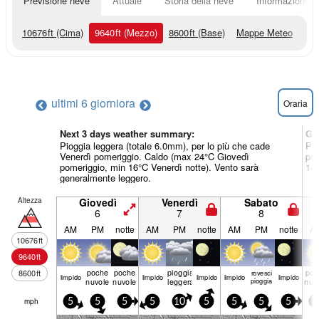
Previsione neve
Attuale
Storia della neve
Informazioni sul
10676
ft
(Cima)
9640
ft
(Mezzo)
8600
ft
(Base)
Mappe Meteo
ultimi 6 giorni
ora
Oraria
Next 3 days weather summary:
Gi
Pioggia leggera (totale 6.0mm), per lo più che cade
Pio
Venerdì pomeriggio. Caldo (max 24°C Giovedì
pom
pomeriggio, min 16°C Venerdì notte). Vento sarà
14°
generalmente leggero.
Altezza
Giovedì
Venerdì
Sabato
6
7
8
AM
PM
notte
AM
PM
notte
AM
PM
notte
A
10676
ft
9640
ft
poche
poche
pioggia
poc
8600
ft
rovesci
limp­ido
limp­ido
limp­ido
limp­ido
limp­ido
nuvole
nuvole
leggera
pioggia
nuv
mph
5
5
5
5
10
5
5
5
5
5