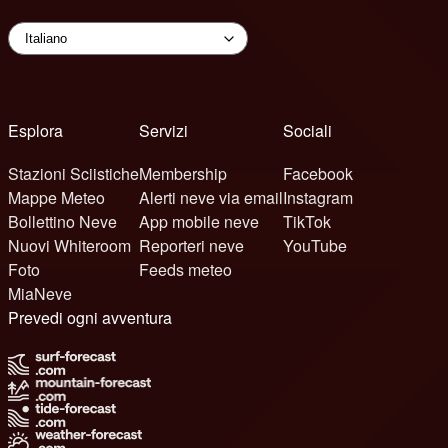
Esplora
Servizi
Sociali
Stazioni Sciistiche
Membership
Facebook
Mappe Meteo
Alerti neve via email
Instagram
Bollettino Neve
App mobile neve
TikTok
Nuovi Whiteroom
Reporteri neve
YouTube
Foto
Feeds meteo
MiaNeve
Prevedi ogni avventura