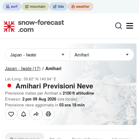
Japan - Iwate
(17)
Amihari
Lat./Long.:
39.82° N
140.94° E
Amihari Previsioni Neve
Previsione meteo per Amihari a
2100
ft
altitudine
Emesso:
2 pm 09 Aug 2026
(ora locale)
Previsione neve aggiornata in
03
ora
18
min