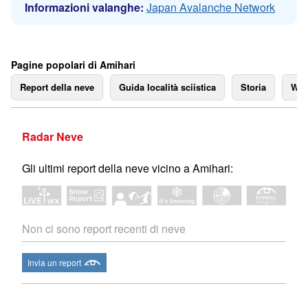
Informazioni valanghe:
Japan Avalanche Network
Pagine popolari di Amihari
Report della neve
Guida località sciistica
Storia
We
Radar Neve
Gli ultimi report della neve vicino a Amihari:
Non ci sono report recenti di neve
Invia un report