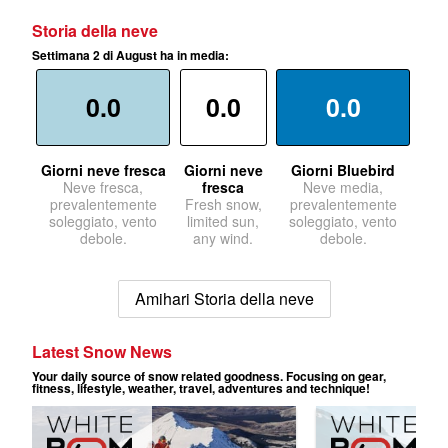
Storia della neve
Settimana 2 di August ha in media:
0.0
0.0
0.0
Giorni neve fresca
Giorni neve
Giorni Bluebird
Neve fresca,
fresca
Neve media,
prevalentemente
Fresh snow,
prevalentemente
soleggiato, vento
limited sun,
soleggiato, vento
debole.
any wind.
debole.
Amihari Storia della neve