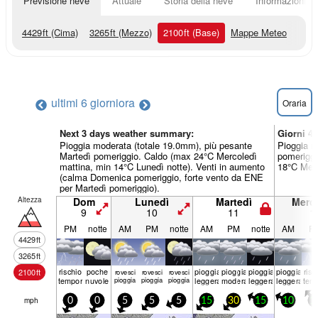
Previsione neve
Attuale
Storia della neve
Informazioni sul
4429
ft
(Cima)
3265
ft
(Mezzo)
2100
ft
(Base)
Mappe Meteo
ultimi 6 giorni
ora
Oraria
Next 3 days weather summary:
Giorni 4
Pioggia moderata (totale 19.0mm), più pesante
Pioggia m
Martedì pomeriggio. Caldo (max 24°C Mercoledì
pomeriggi
mattina, min 14°C Lunedì notte). Venti in aumento
18°C Merc
(calma Domenica pomeriggio, forte vento da ENE
per Martedì pomeriggio).
Altezza
Dom
Lunedì
Martedì
Merco
9
10
11
1
PM
notte
AM
PM
notte
AM
PM
notte
AM
P
4429
ft
3265
ft
rischio
poche
pioggia
pioggia
pioggia
pioggia
risc
2100
ft
rovesci
rovesci
rovesci
temporale
nuvole
pioggia
pioggia
pioggia
leggera
moderata
leggera
leggera
tem
mph
0
0
5
5
5
15
30
15
10
1