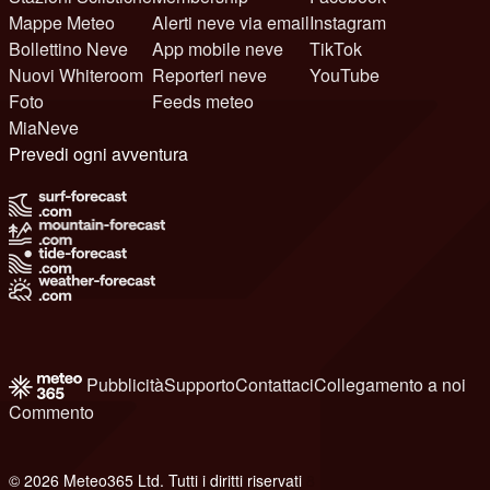
Mappe Meteo
Alerti neve via email
Instagram
Bollettino Neve
App mobile neve
TikTok
Nuovi Whiteroom
Reporteri neve
YouTube
Foto
Feeds meteo
MiaNeve
Prevedi ogni avventura
Pubblicità
Supporto
Contattaci
Collegamento a noi
Commento
© 2026 Meteo365 Ltd. Tutti i diritti riservati
8