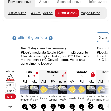
Previsione neve
Attuale
Storia della neve
Informazioni sul
5335
ft
(Cima)
4305
ft
(Mezzo)
3278
ft
(Base)
Mappe Meteo
ultimi 6 giorni
ora
Oraria
Next 3 days weather summary:
Giorni 4
Pioggia moderata (totale 10.0mm), più pesante
Pioggia a
Giovedì pomeriggio. Caldo (max 26°C Domenica
Lunedì no
mattina, min 14°C Giovedì notte). Vento sarà
16°C Lune
generalmente leggero.
Altezza
Gio
Venerdì
Sabato
Dome
6
7
8
9
PM
notte
AM
PM
notte
AM
PM
notte
AM
P
5335
ft
4305
ft
rischio
rischio
poche
risc
3278
ft
rovesci
rovesci
rovesci
limp­ido
limp­ido
limp­ido
temporale
pioggia
temporale
pioggia
pioggia
nuvole
tem
mph
0
5
5
5
5
5
5
5
0
5