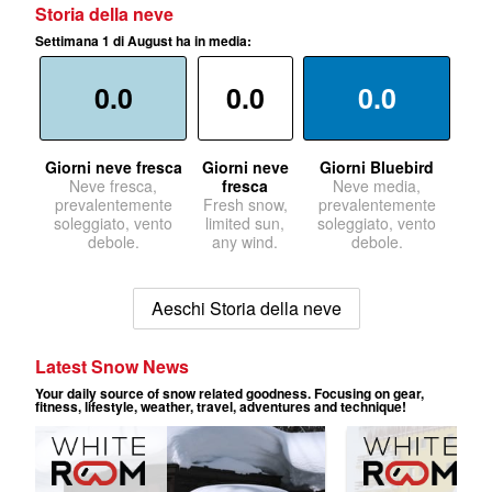
Storia della neve
Settimana 1 di August ha in media:
0.0
0.0
0.0
Giorni neve fresca
Giorni neve
Giorni Bluebird
Neve fresca,
fresca
Neve media,
prevalentemente
Fresh snow,
prevalentemente
soleggiato, vento
limited sun,
soleggiato, vento
debole.
any wind.
debole.
Aeschi Storia della neve