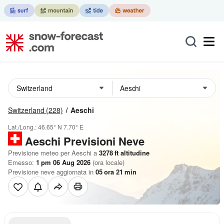
Switzerland
(228)
Aeschi
Lat./Long.:
46.65° N
7.70° E
Aeschi Previsioni Neve
Previsione meteo per Aeschi a
3278
ft
altitudine
Emesso:
1 pm 06 Aug 2026
(ora locale)
Previsione neve aggiornata in
05
ora
21
min