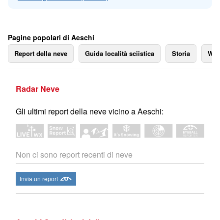
Pagine popolari di Aeschi
Report della neve
Guida località sciistica
Storia
We
Radar Neve
Gli ultimi report della neve vicino a Aeschi:
Non ci sono report recenti di neve
Invia un report