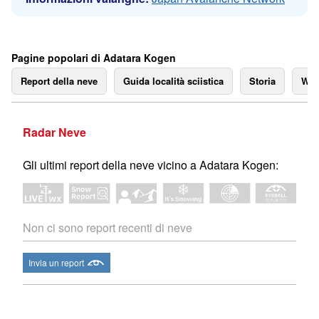
Pagine popolari di Adatara Kogen
Report della neve
Guida località sciistica
Storia
We
Radar Neve
Gli ultimi report della neve vicino a Adatara Kogen:
Non ci sono report recenti di neve
Invia un report