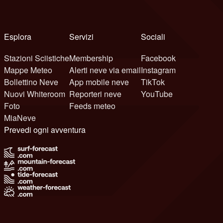
Esplora
Servizi
Sociali
Stazioni Sciistiche
Membership
Facebook
Mappe Meteo
Alerti neve via email
Instagram
Bollettino Neve
App mobile neve
TikTok
Nuovi Whiteroom
Reporteri neve
YouTube
Foto
Feeds meteo
MiaNeve
Prevedi ogni avventura