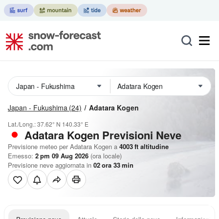
Japan - Fukushima
(24)
Adatara Kogen
Lat./Long.:
37.62° N
140.33° E
Adatara Kogen Previsioni Neve
Previsione meteo per Adatara Kogen a
4003
ft
altitudine
Emesso:
2 pm 09 Aug 2026
(ora locale)
Previsione neve aggiornata in
02
ora
32
min