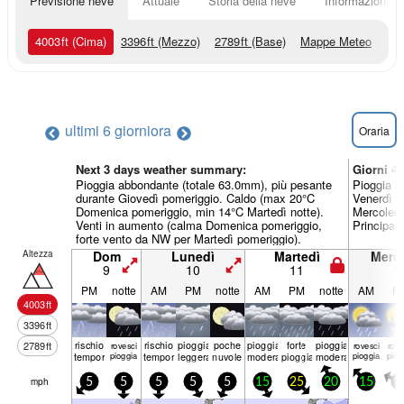
Previsione neve
Attuale
Storia della neve
Informazioni sul
4003
ft
(Cima)
3396
ft
(Mezzo)
2789
ft
(Base)
Mappe Meteo
ultimi 6 giorni
ora
Oraria
Next 3 days weather summary:
Giorni 4
Pioggia abbondante (totale 63.0mm), più pesante
Pioggia a
durante Giovedì pomeriggio. Caldo (max 20°C
Venerdì m
Domenica pomeriggio, min 14°C Martedì notte).
Mercoledì
Venti in aumento (calma Domenica pomeriggio,
Principal
forte vento da NW per Martedì pomeriggio).
Altezza
Dom
Lunedì
Martedì
Merco
9
10
11
1
PM
notte
AM
PM
notte
AM
PM
notte
AM
P
4003
ft
3396
ft
rischio
rischio
pioggia
poche
pioggia
forte
pioggia
2789
ft
rovesci
rovesci
rove
temporale
pioggia
temporale
leggera
nuvole
moderata
pioggia
moderata
pioggia
piog
mph
5
5
5
5
5
15
25
20
15
1