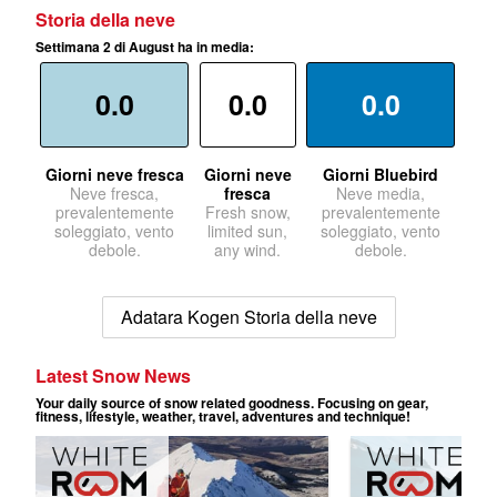
Storia della neve
Settimana 2 di August ha in media:
0.0
0.0
0.0
Giorni neve fresca
Giorni neve
Giorni Bluebird
Neve fresca,
fresca
Neve media,
prevalentemente
Fresh snow,
prevalentemente
soleggiato, vento
limited sun,
soleggiato, vento
debole.
any wind.
debole.
Adatara Kogen Storia della neve