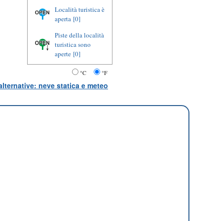
Località turistica è
aperta
[0]
Piste della località
turistica sono
aperte
[0]
°C
°F
lternative: neve statica e meteo