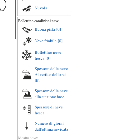
Nuvola
Bollettino condizioni neve
Buona pista
[0]
Neve friabile
[0]
Bollettino neve
fresca
[0]
Spessore della neve
Al vertice dello sci
lift
Spessore della neve
alla stazione base
Spessore di neve
fresca
Numero di giorni
dall'ultima nevicata
Mostra dove: