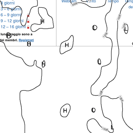
Webcam
Vento
Tempo
Temp
3 giorni
del
3 – 6 giorni
6 – 9 giorni
9 – 12 giorni
12 – 16 giorni
 lungo raggio sono a
 dei membri.
Registrati