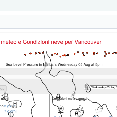
e meteo e Condizioni neve
per Vancouver
Sea Level Pressure in Millibars Wednesday 05 Aug at 5pm
i neve
Condizioni meteo attuali
imo
3 giorni
7 giorni