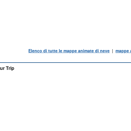
Elenco di tutte le mappe animate di neve
|
mappe a
ur Trip