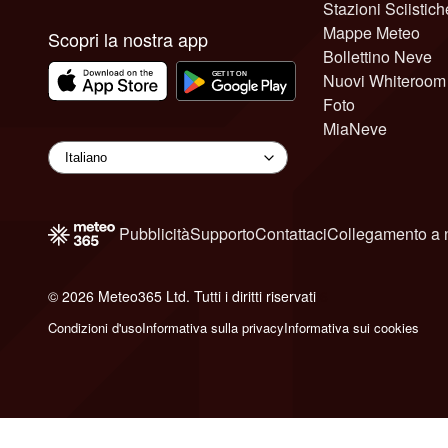
Stazioni Sciistich
Mappe Meteo
Scopri la nostra app
Bollettino Neve
Nuovi Whiteroom
Foto
MiaNeve
Pubblicità
Supporto
Contattaci
Collegamento a 
© 2026 Meteo365 Ltd. Tutti i diritti riservati
6
Condizioni d'uso
Informativa sulla privacy
Informativa sui cookies