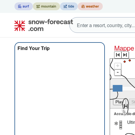
Mapp
Find Your Trip
+
-
Accumulo d
Ult