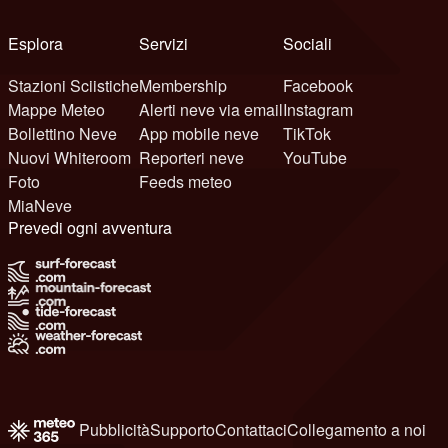
Esplora
Servizi
Sociali
Stazioni Sciistiche
Membership
Facebook
Mappe Meteo
Alerti neve via email
Instagram
Bollettino Neve
App mobile neve
TikTok
Nuovi Whiteroom
Reporteri neve
YouTube
Foto
Feeds meteo
MiaNeve
Prevedi ogni avventura
Pubblicità
Supporto
Contattaci
Collegamento a noi