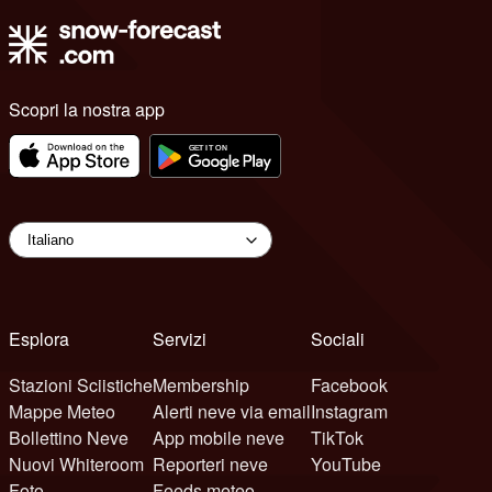
Scopri la nostra app
Esplora
Servizi
Sociali
Stazioni Sciistiche
Membership
Facebook
Mappe Meteo
Alerti neve via email
Instagram
Bollettino Neve
App mobile neve
TikTok
Nuovi Whiteroom
Reporteri neve
YouTube
Foto
Feeds meteo