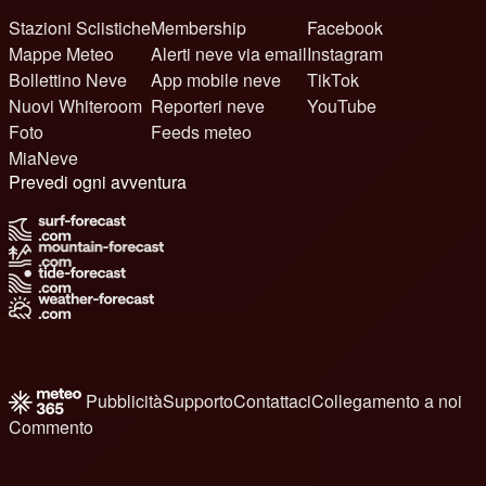
Stazioni Sciistiche
Membership
Facebook
Mappe Meteo
Alerti neve via email
Instagram
Bollettino Neve
App mobile neve
TikTok
Nuovi Whiteroom
Reporteri neve
YouTube
Foto
Feeds meteo
MiaNeve
Prevedi ogni avventura
Pubblicità
Supporto
Contattaci
Collegamento a noi
Commento