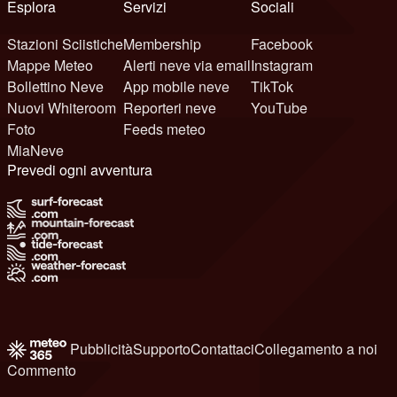
Esplora
Servizi
Sociali
Stazioni Sciistiche
Membership
Facebook
Mappe Meteo
Alerti neve via email
Instagram
Bollettino Neve
App mobile neve
TikTok
Nuovi Whiteroom
Reporteri neve
YouTube
Foto
Feeds meteo
MiaNeve
Prevedi ogni avventura
Pubblicità
Supporto
Contattaci
Collegamento a noi
Commento