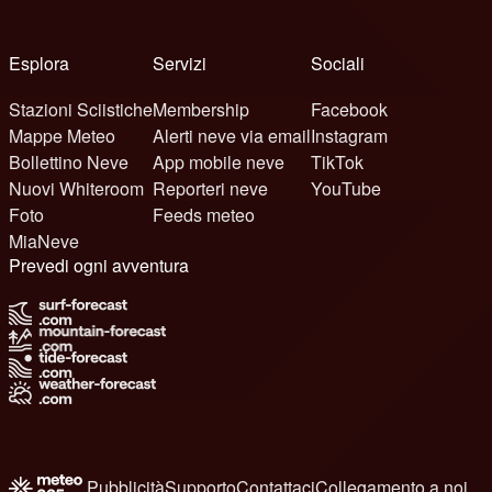
Esplora
Servizi
Sociali
Stazioni Sciistiche
Membership
Facebook
Mappe Meteo
Alerti neve via email
Instagram
Bollettino Neve
App mobile neve
TikTok
Nuovi Whiteroom
Reporteri neve
YouTube
Foto
Feeds meteo
MiaNeve
Prevedi ogni avventura
Pubblicità
Supporto
Contattaci
Collegamento a noi