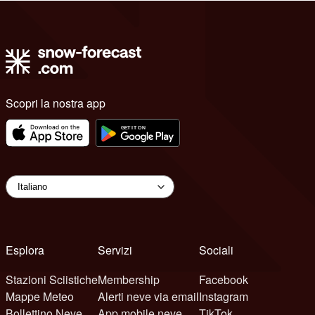
Scopri la nostra app
Esplora
Servizi
Sociali
Stazioni Sciistiche
Membership
Facebook
Mappe Meteo
Alerti neve via email
Instagram
Bollettino Neve
App mobile neve
TikTok