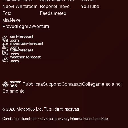
Nuovi Whiteroom
Reporteri neve
YouTube
Foto
Feeds meteo
MiaNeve
Prevedi ogni avventura
Pubblicità
Supporto
Contattaci
Collegamento a noi
Commento
© 2026 Meteo365 Ltd. Tutti i diritti riservati
6
Condizioni d'uso
Informativa sulla privacy
Informativa sui cookies