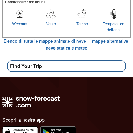
Condizioni meteo attuali
Webcam
Vento
Tempo
Temperatura
dell'aria
Elenco di tutte le mappe animate di neve
|
mappe alternative:
neve statica e meteo
Find Your Trip
Scopri la nostra app