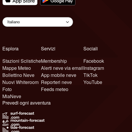
Esplora
Servizi
Sociali
Stazioni Sciistiche
Membership
Facebook
Mappe Meteo
Alerti neve via email
Instagram
Bollettino Neve
App mobile neve
TikTok
Nuovi Whiteroom
Reporteri neve
YouTube
Foto
Feeds meteo
MiaNeve
Prevedi ogni avventura