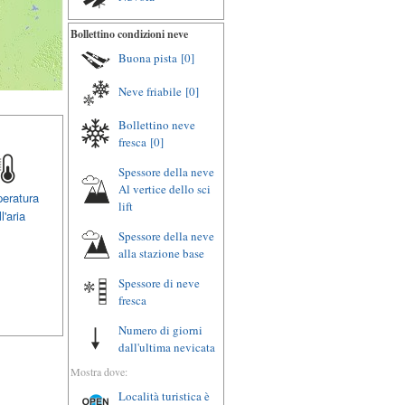
Bollettino condizioni neve
Buona pista
[0]
Neve friabile
[0]
Bollettino neve
fresca
[0]
Spessore della neve
Al vertice dello sci
eratura
lift
l'aria
Spessore della neve
alla stazione base
Spessore di neve
fresca
Numero di giorni
dall'ultima nevicata
Mostra dove:
Località turistica è