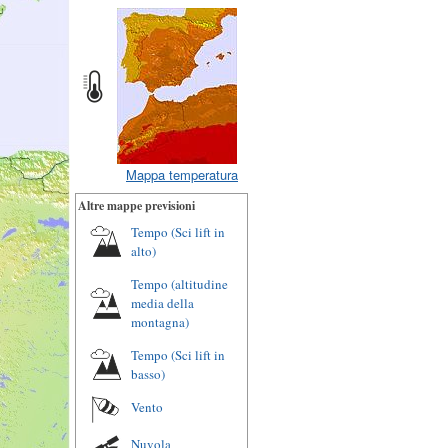
Mappa temperatura
Altre mappe previsioni
Tempo (Sci lift in
alto)
Tempo (altitudine
media della
montagna)
Tempo (Sci lift in
basso)
Vento
Nuvola