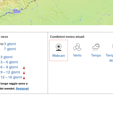
i neve
Condizioni meteo attuali
imo
3 giorni
7 giorni
Vento
Tempo
Temp
Webcam
3 giorni
del
3 – 6 giorni
6 – 9 giorni
9 – 12 giorni
12 – 16 giorni
 lungo raggio sono a
 dei membri.
Registrati