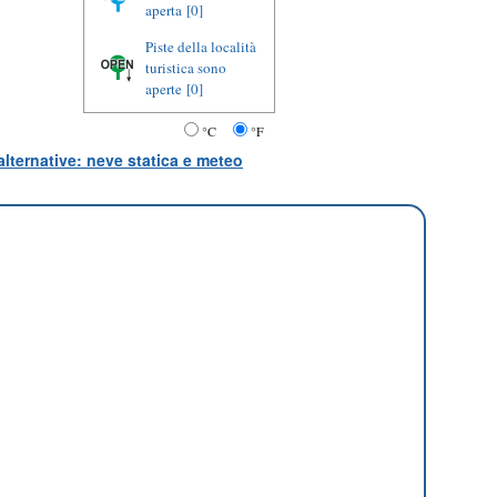
aperta
[0]
Piste della località
turistica sono
aperte
[0]
°C
°F
lternative: neve statica e meteo