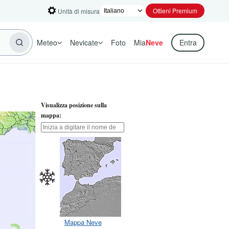
Ottieni Premium
Unità di misura
Meteo
Nevicate
Foto
Mia
Neve
Entra
Visualizza posizione sulla
mappa:
Mappa Neve