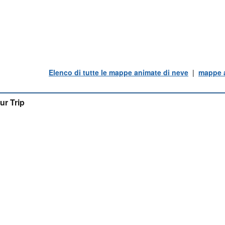
Elenco di tutte le mappe animate di neve
|
mappe a
ur Trip