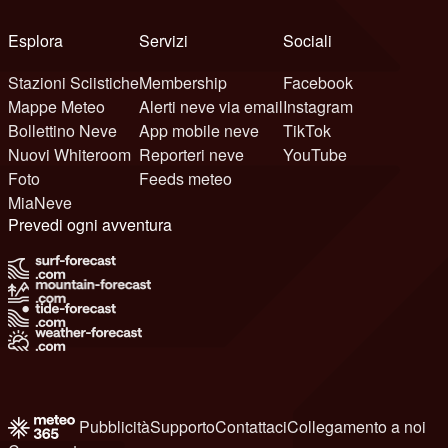
Esplora
Servizi
Sociali
Stazioni Sciistiche
Membership
Facebook
Mappe Meteo
Alerti neve via email
Instagram
Bollettino Neve
App mobile neve
TikTok
Nuovi Whiteroom
Reporteri neve
YouTube
Foto
Feeds meteo
MiaNeve
Prevedi ogni avventura
Pubblicità
Supporto
Contattaci
Collegamento a noi