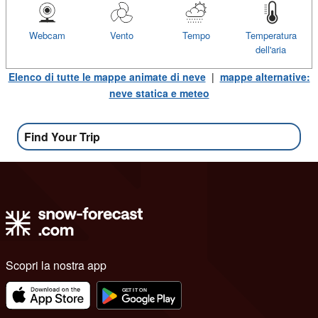
Webcam
Vento
Tempo
Temperatura
dell'aria
Elenco di tutte le mappe animate di neve
|
mappe alternative:
neve statica e meteo
Find Your Trip
Scopri la nostra app