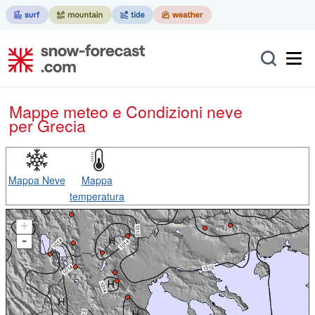
Mappe meteo e Condizioni neve
per Grecia
Mappa Neve
Mappa
temperatura
+
-