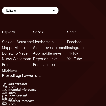
Esplora
Servizi
Sociali
Stazioni Sciistiche
Membership
Facebook
Mappe Meteo
Alerti neve via email
Instagram
Bollettino Neve
App mobile neve
TikTok
Nuovi Whiteroom
Reporteri neve
YouTube
Foto
Feeds meteo
MiaNeve
Prevedi ogni avventura