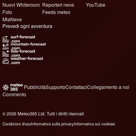
Nuovi Whiteroom
Reporteri neve
YouTube
Foto
Feeds meteo
MiaNeve
Prevedi ogni avventura
Pubblicità
Supporto
Contattaci
Collegamento a noi
Commento
© 2026 Meteo365 Ltd. Tutti i diritti riservati
6
Condizioni d'uso
Informativa sulla privacy
Informativa sui cookies