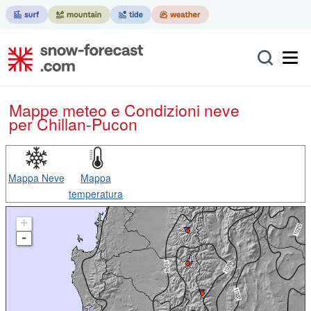
Mappe meteo e Condizioni neve
per Chillan-Pucon
Mappa Neve
Mappa
temperatura
+
-