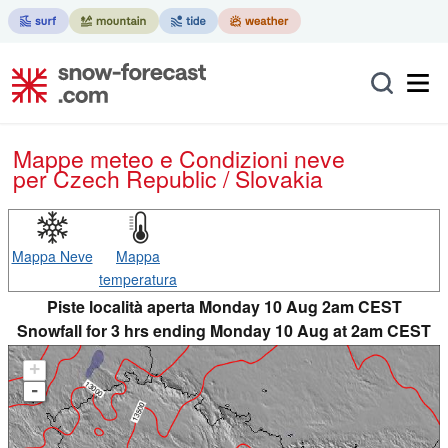
Mappe meteo e Condizioni neve
per Czech Republic / Slovakia
Mappa Neve
Mappa
temperatura
Piste località aperta Monday 10 Aug 2am CEST
Snowfall for 3 hrs ending Monday 10 Aug at 2am CEST
+
-