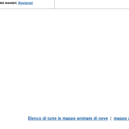
 dei membri.
Registrati
Elenco di tutte le mappe animate di neve
|
mappe a