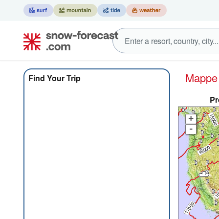
Mapp
Find Your Trip
Pr
+
-