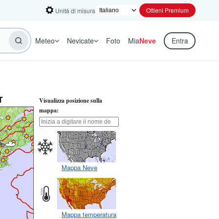
Ottieni Premium
Unità di misura
Meteo
Nevicate
Foto
Mia
Neve
Entra
T
Visualizza posizione sulla
mappa:
Mappa Neve
Mappa temperatura