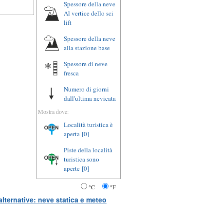
Spessore della neve
Al vertice dello sci
lift
Spessore della neve
alla stazione base
Spessore di neve
fresca
Numero di giorni
dall'ultima nevicata
Mostra dove:
Località turistica è
aperta
[0]
Piste della località
turistica sono
aperte
[0]
°C
°F
lternative: neve statica e meteo