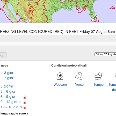
REEZING LEVEL CONTOURED (RED) IN FEET Friday 07 Aug at 8am
i neve
Condizioni meteo attuali
imo
3 giorni
7 giorni
Webcam
Vento
Tempo
Temp
3 giorni
del
3 – 6 giorni
6 – 9 giorni
9 – 12 giorni
12 – 16 giorni
 lungo raggio sono a