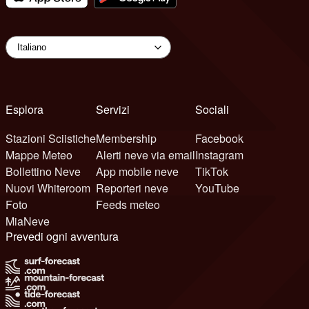
Esplora
Servizi
Sociali
Stazioni Sciistiche
Membership
Facebook
Mappe Meteo
Alerti neve via email
Instagram
Bollettino Neve
App mobile neve
TikTok
Nuovi Whiteroom
Reporteri neve
YouTube
Foto
Feeds meteo
MiaNeve
Prevedi ogni avventura