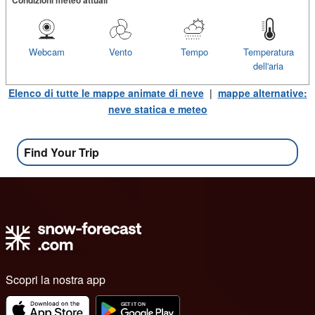
Webcam
Vento
Tempo
Temperatura
dell'aria
Elenco di tutte le mappe animate di neve
|
mappe alternative:
neve statica e meteo
Find Your Trip
Scopri la nostra app