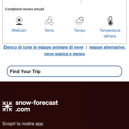
Condizioni meteo attuali
Webcam
Vento
Tempo
Temperatura
dell'aria
Elenco di tutte le mappe animate di neve
|
mappe alternative:
neve statica e meteo
Find Your Trip
Scopri la nostra app