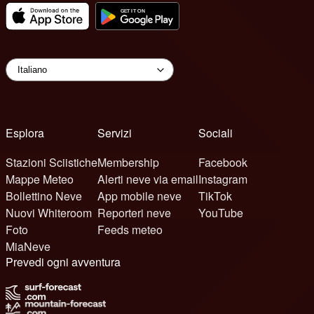
Esplora
Servizi
Sociali
Stazioni Sciistiche
Membership
Facebook
Mappe Meteo
Alerti neve via email
Instagram
Bollettino Neve
App mobile neve
TikTok
Nuovi Whiteroom
Reporteri neve
YouTube
Foto
Feeds meteo
MiaNeve
Prevedi ogni avventura