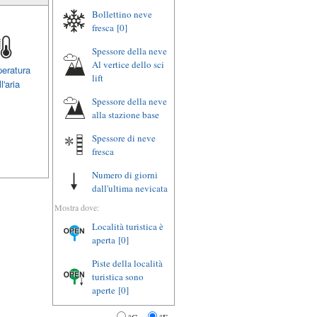
Bollettino neve
fresca
[0]
Spessore della neve
Al vertice dello sci
eratura
lift
l'aria
Spessore della neve
alla stazione base
Spessore di neve
fresca
Numero di giorni
dall'ultima nevicata
Mostra dove:
Località turistica è
aperta
[0]
Piste della località
turistica sono
aperte
[0]