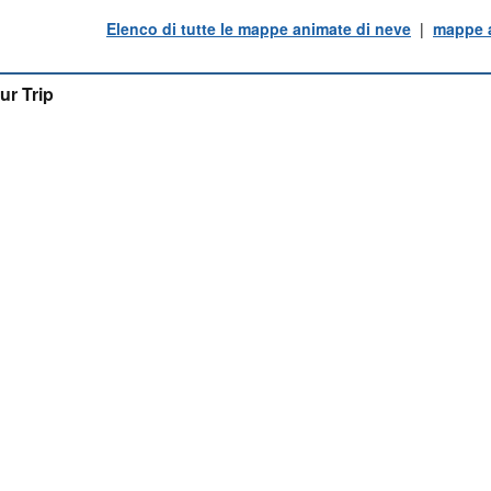
Elenco di tutte le mappe animate di neve
|
mappe a
ur Trip