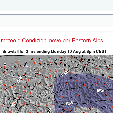
e meteo e Condizioni neve
per Eastern Alps
Snowfall for 3 hrs ending Monday 10 Aug at 8pm CEST