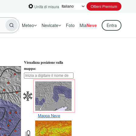
Ottieni Premium
Unità di misura
Meteo
Nevicate
Foto
Mia
Neve
Entra
Visualizza posizione sulla
mappa:
Mappa Neve