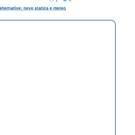
°C
°F
lternative: neve statica e meteo