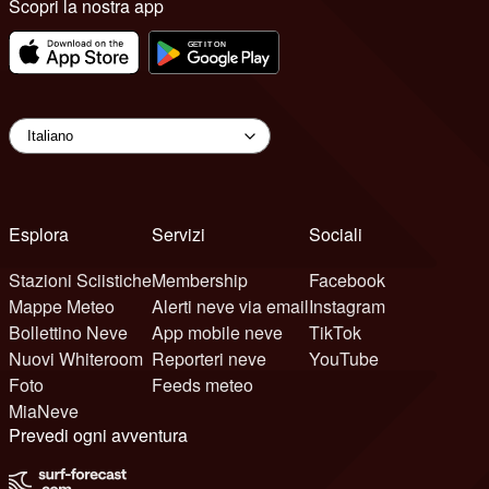
Scopri la nostra app
Esplora
Servizi
Sociali
Stazioni Sciistiche
Membership
Facebook
Mappe Meteo
Alerti neve via email
Instagram
Bollettino Neve
App mobile neve
TikTok
Nuovi Whiteroom
Reporteri neve
YouTube
Foto
Feeds meteo
MiaNeve
Prevedi ogni avventura