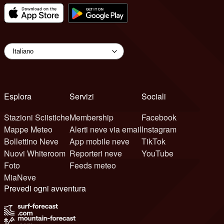
Esplora
Servizi
Sociali
Stazioni Sciistiche
Membership
Facebook
Mappe Meteo
Alerti neve via email
Instagram
Bollettino Neve
App mobile neve
TikTok
Nuovi Whiteroom
Reporteri neve
YouTube
Foto
Feeds meteo
MiaNeve
Prevedi ogni avventura