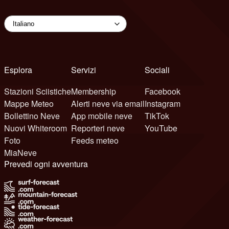
Esplora
Servizi
Sociali
Stazioni Sciistiche
Membership
Facebook
Mappe Meteo
Alerti neve via email
Instagram
Bollettino Neve
App mobile neve
TikTok
Nuovi Whiteroom
Reporteri neve
YouTube
Foto
Feeds meteo
MiaNeve
Prevedi ogni avventura