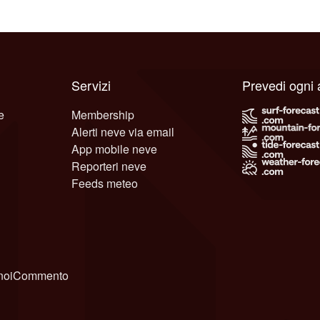
Servizi
Prevedi ogni
e
Membership
Alerti neve via email
App mobile neve
Reporteri neve
Feeds meteo
noi
Commento