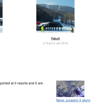
Yabuli
2:15 pm 2 Jan 2016
eported at 0 resorts and 0 are
Neve: prossimi 3 giorni