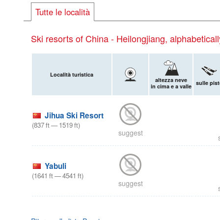
Tutte le località
Ski resorts of China - Heilongjiang, alphabeticall
Località turistica
altezza neve
sulle pist
in cima e a valle
Jihua Ski Resort
(
837
ft
—
1519
ft
)
suggest
Yabuli
(
1641
ft
—
4541
ft
)
suggest