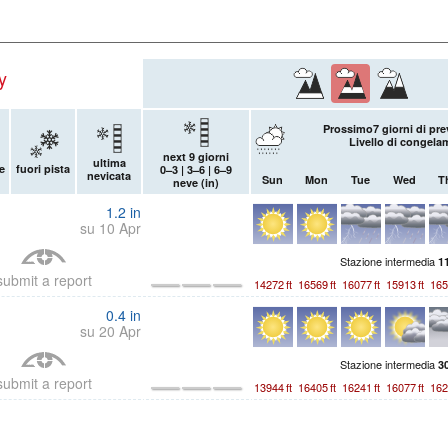
y
Prossimo7 giorni di pre
Livello di congela
next 9 giorni
ultima
e
fuori pista
0–3 | 3–6 | 6–9
nevicata
Sun
Mon
Tue
Wed
T
neve (
in
)
1.2
in
su 10 Apr
Stazione intermedia
1
submit a report
14272
ft
16569
ft
16077
ft
15913
ft
165
0.4
in
su 20 Apr
Stazione intermedia
3
submit a report
13944
ft
16405
ft
16241
ft
16077
ft
162