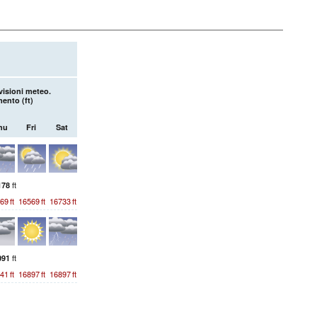
visioni meteo.
mento (
ft
)
hu
Fri
Sat
ft
178
69
ft
16569
ft
16733
ft
ft
091
41
ft
16897
ft
16897
ft