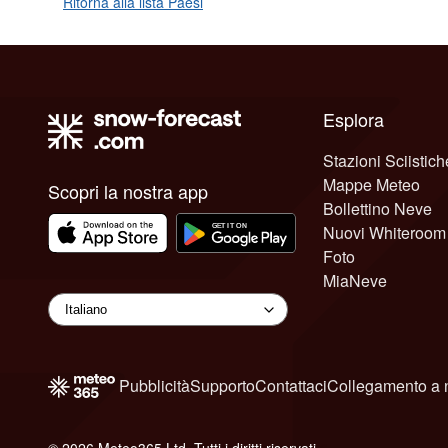
Ritorna alla lista Paesi
Esplora
Stazioni Sciistich
Mappe Meteo
Scopri la nostra app
Bollettino Neve
Nuovi Whiteroom
Foto
MiaNeve
Pubblicità
Supporto
Contattaci
Collegamento a 